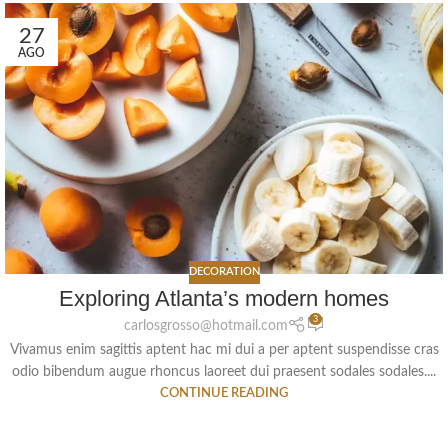
27
AGO
DECORATION
Exploring Atlanta’s modern homes
3
carlosgrosso@hotmail.com
Vivamus enim sagittis aptent hac mi dui a per aptent suspendisse cras
odio bibendum augue rhoncus laoreet dui praesent sodales sodales....
CONTINUE READING