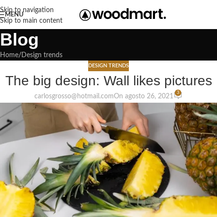
Skip to navigation
MENU
Skip to main content
Blog
Home
Design trends
DESIGN TRENDS
The big design: Wall likes pictures
3
carlosgrosso@hotmail.com
On agosto 26, 2021