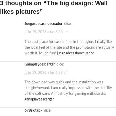
3 thoughts on “
The big design: Wall
likes pictures
”
juegosdecasinoecuador
dice:
julio 19, 2026 a las 6:38 am
The best place for casino fans in the region. I really like
the local feel of the site and the promotions are actually
worth it. Much fun!
juegosdecasinoecuador
ganaplaydescargar
dice:
julio 19, 2026 a las 6:39 am
The download was quick and the installation was
straightforward. I am really impressed with the stability
of the software. A must try for gaming enthusiasts.
ganaplaydescargar
678slotapk
dice: