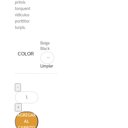
primis
torquent
ridiculus
porttitor
turpis.
Beige
Black
COLOR
Limpiar
AGREGAR
AL