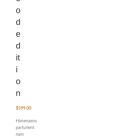
o
d
e
d
it
i
o
n
$
599.00
Himenaeos
parturient
nam