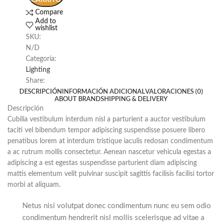
CARRITO
Compare
Add to
wishlist
SKU:
N/D
Categoría:
Lighting
Share:
DESCRIPCIÓN
INFORMACIÓN ADICIONAL
VALORACIONES (0)
ABOUT BRAND
SHIPPING & DELIVERY
Descripción
Cubilia vestibulum interdum nisl a parturient a auctor vestibulum
taciti vel bibendum tempor adipiscing suspendisse posuere libero
penatibus lorem at interdum tristique iaculis redosan condimentum
a ac rutrum mollis consectetur. Aenean nascetur vehicula egestas a
adipiscing a est egestas suspendisse parturient diam adipiscing
mattis elementum velit pulvinar suscipit sagittis facilisis facilisi tortor
morbi at aliquam.
Netus nisi volutpat donec condimentum nunc eu sem odio
condimentum hendrerit nisl mollis scelerisque ad vitae a