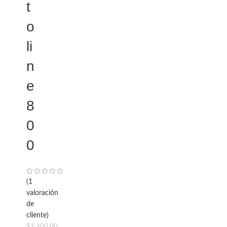
t
o
li
n
e
8
0
0
(
1
valoración
de
cliente)
$
2,200.00