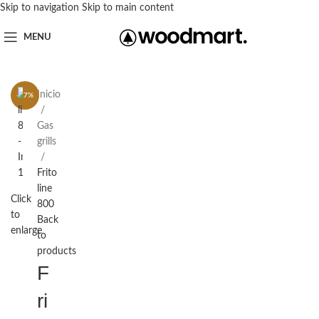
Skip to navigation
Skip to main content
MENU
Inicio
-27%
Gas
grills
Frito
line
Click
800
to
Back
enlarge
to
products
F
ri