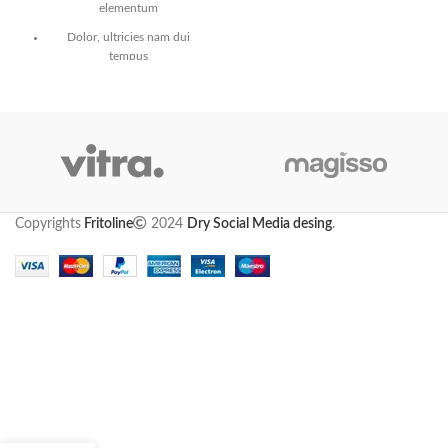
elementum
Dolor, ultricies nam dui
tempus
Risus sagittis varius ultricies
varius sit dui
Copyrights
Fritoline
2024
Dry Social Media desing
.