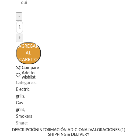
dui
AGREGAR
AL
CARRITO
Compare
Add to
wishlist
Categorías:
Electric
grills
,
Gas
grills
,
Smokers
Share:
DESCRIPCIÓN
INFORMACIÓN ADICIONAL
VALORACIONES (1)
SHIPPING & DELIVERY